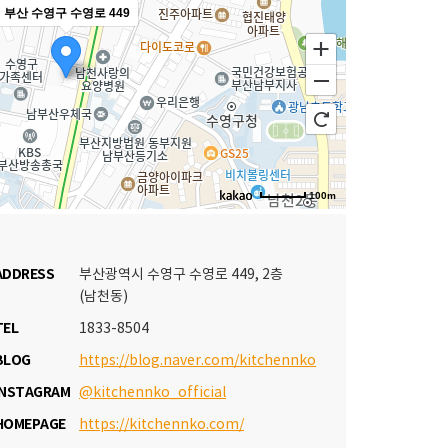
부산 수영구 수영로 449
100m
ADDRESS
부산광역시 수영구 수영로 449, 2층
(남천동)
TEL
1833-8504
BLOG
https://blog.naver.com/kitchennko
INSTAGRAM
@kitchennko_official
HOMEPAGE
https://kitchennko.com/