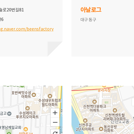
아날로그
술로20번길81
26
대구 동구
og.naver.com/beensfactory