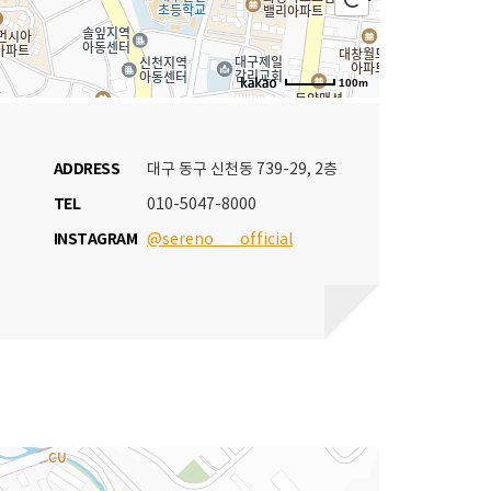
100m
ADDRESS
대구 동구 신천동 739-29, 2층
TEL
010-5047-8000
INSTAGRAM
@sereno___official