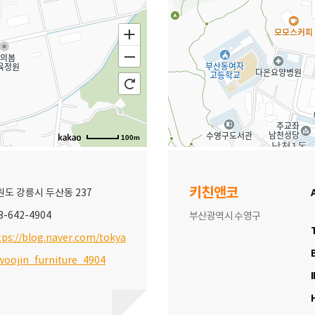
100m
키친앤코
원도 강릉시 두산동 237
3-642-4904
부산광역시 수영구
tps://blog.naver.com/tokya
oojin_furniture_4904