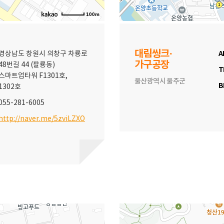
100m
대림씽크·
A
경상남도 창원시 의창구 차룡로
가구공장
48번길 44 (팔룡동)
T
스마트업타워 F1301호,
울산광역시 울주군
B
1302호
055-281-6005
http://naver.me/5zviLZXO