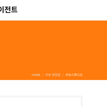
에이전트
HOME
우보 영업점
우보스튜디오